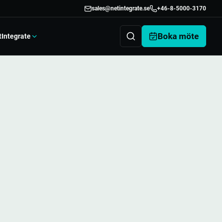
sales@netintegrate.se
+46-8-5000-3170
Boka möte
tIntegrate