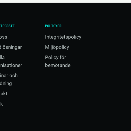
NTEGRATE
POLICYER
oss
Integritetspolicy
lösningar
Miljöpolicy
lla
Policy för
nisationer
bemötande
inar och
ldning
takt
ök