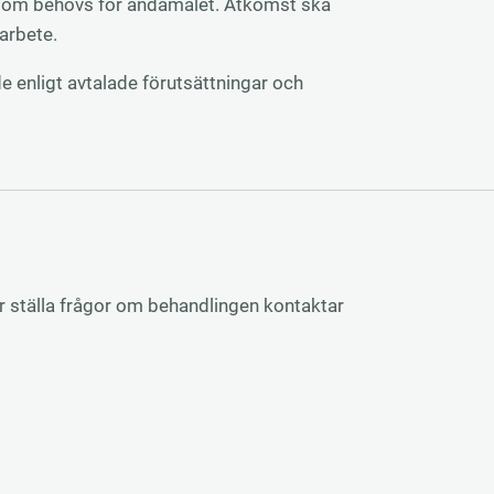
er som behövs för ändamålet. Åtkomst ska
arbete.
enligt avtalade förutsättningar och
ller ställa frågor om behandlingen kontaktar