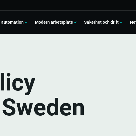
h automation
Modern arbetsplats
Säkerhet och drift
Ne
rosoft 365 Copilot
Cloud Security
Microsoft 365
Om NetIntegrate
å en trygg informationsgrund
Identitet, åtkomst och information
Samarbete, struktur och adoption
Vår story
er Platform
NIS2-checklista
SharePoint
r, flöden och styrning
Från krav till prioriterad åtgärd
Kunskap, dokument och intranät
Kundlösningar
licy
 och automatisering
GDPR
Flytt till Microsoft 365
Digitala Kompetenslyft
 repetitivt arbete kontrollerat
Dataskydd i praktiska arbetssätt
Migrering med en tydlig målbild
Kunskap och smarta verktyg för ideella
organisationer
e Sweden
italisera verksamheten
Datorer och mobiler
Dynamics 365
 process till fungerande flöde
Enheter som följer reglerna
Affärsprocesser och gemensam data
Webinar och utbildningar
nutveckling
Unifi
FAQ
grationer och anpassade lösningar
Stabilt och överblickbart nätverk