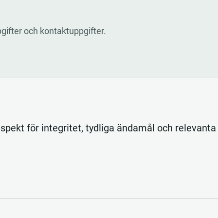
Kontakt
Nätverk
Infrastruktur för molnarbete
gifter och kontaktuppgifter.
pekt för integritet, tydliga ändamål och relevanta