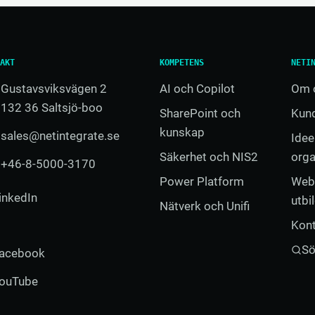
AKT
KOMPETENS
NETI
Gustavsviksvägen 2
AI och Copilot
Om 
132 36 Saltsjö-boo
SharePoint och
Kund
kunskap
sales@netintegrate.se
Idee
Säkerhet och NIS2
orga
+46-8-5000-3170
Power Platform
Web
inkedIn
utbi
Nätverk och Unifi
Kon
S
acebook
ouTube