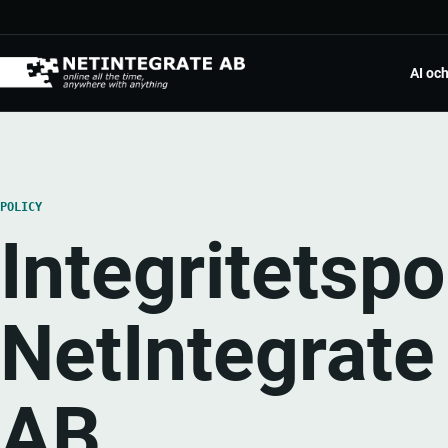
Hoppa till innehåll
AI oc
Mic
AI p
Pow
POLICY
Appa
Integritetspo
RPA
Utför
NetIntegrat
Dig
Från
AB
Mol
Inte