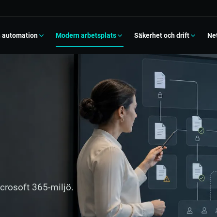
h automation
Modern arbetsplats
Säkerhet och drift
Ne
rosoft 365 Copilot
Cloud Security
Microsoft 365
Om NetIntegrate
å en trygg informationsgrund
Identitet, åtkomst och information
Samarbete, struktur och adoption
Vår story
er Platform
NIS2-checklista
SharePoint
r, flöden och styrning
Från krav till prioriterad åtgärd
Kunskap, dokument och intranät
Kundlösningar
 och automatisering
GDPR
Flytt till Microsoft 365
Digitala Kompetenslyft
 repetitivt arbete kontrollerat
Dataskydd i praktiska arbetssätt
Migrering med en tydlig målbild
Kunskap och smarta verktyg för ideella
organisationer
italisera verksamheten
Datorer och mobiler
Dynamics 365
 process till fungerande flöde
Enheter som följer reglerna
Affärsprocesser och gemensam data
Webinar och utbildningar
crosoft 365-miljö.
nutveckling
Unifi
FAQ
grationer och anpassade lösningar
Stabilt och överblickbart nätverk