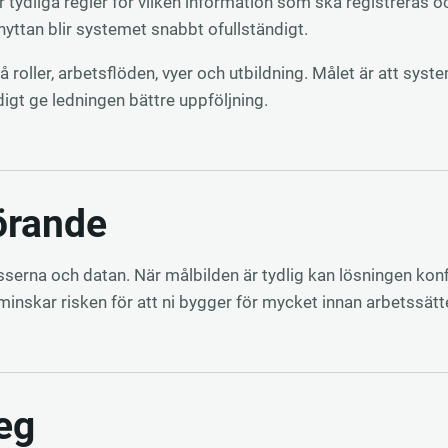
tydliga regler för vilken information som ska registreras o
nyttan blir systemet snabbt ofullständigt.
på roller, arbetsflöden, vyer och utbildning. Målet är att sys
gt ge ledningen bättre uppföljning.
rande
serna och datan. När målbilden är tydlig kan lösningen konf
minskar risken för att ni bygger för mycket innan arbetssätte
eg