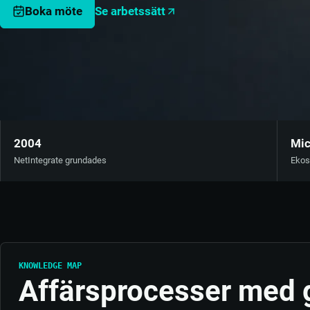
Se arbetssätt
Boka möte
2004
Mic
NetIntegrate grundades
Ekos
KNOWLEDGE MAP
Affärsprocesser med