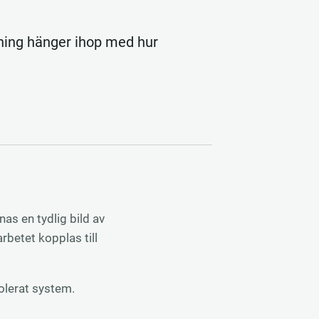
jning hänger ihop med hur
as en tydlig bild av
rbetet kopplas till
olerat system.