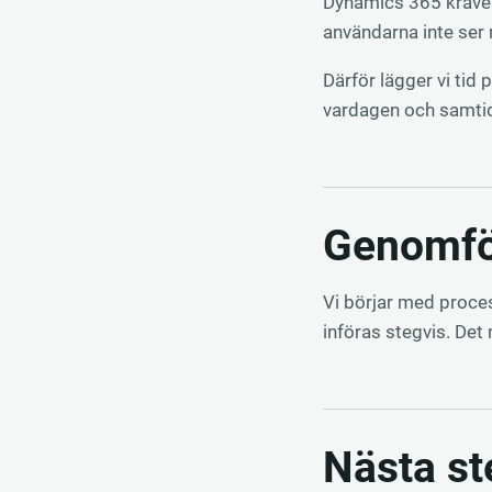
Dynamics 365 kräver 
användarna inte ser 
Därför lägger vi tid 
vardagen och samtidi
Genomfö
Vi börjar med proces
införas stegvis. Det 
Nästa st