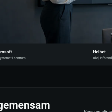
Kontakt
Nätverk
Infrastruktur för molnarbete
rosoft
Helhet
ystemet i centrum
Råd, införand
 gemensam
Kunskap blir a