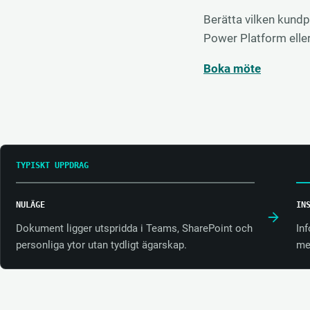
Berätta vilken kundp
Power Platform eller
Boka möte
TYPISKT UPPDRAG
NULÄGE
IN
Dokument ligger utspridda i Teams, SharePoint och
In
personliga ytor utan tydligt ägarskap.
met