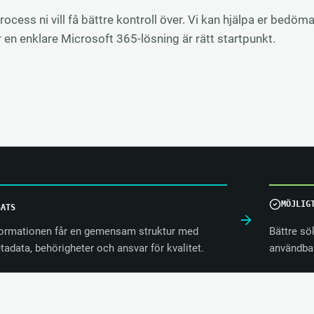
rocess ni vill få bättre kontroll över. Vi kan hjälpa er bed
 en enklare Microsoft 365-lösning är rätt startpunkt.
MÖJLIG
SATS
formationen får en gemensam struktur med
Bättre sö
adata, behörigheter och ansvar för kvalitet.
användbar