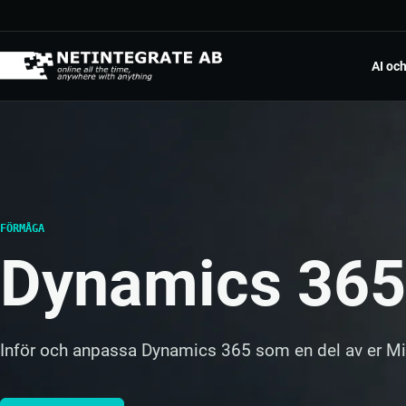
Hoppa till innehåll
AI oc
Mic
AI p
Pow
Appa
FÖRMÅGA
RPA
Dynamics 365
Utför
Dig
Från
Inför och anpassa Dynamics 365 som en del av er Mi
Mol
Inte