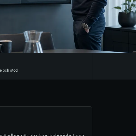
e och stöd
nvändbar när struktur, behörighet och