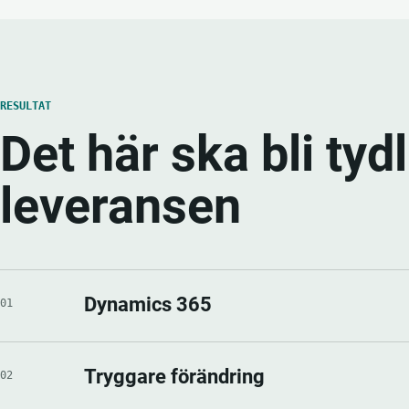
RESULTAT
Det här ska bli tyd
leveransen
Dynamics 365
01
Tryggare förändring
02