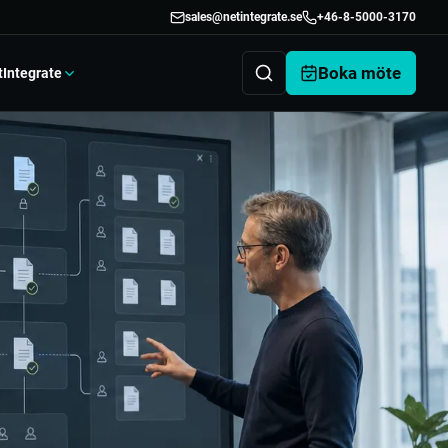
sales@netintegrate.se
+46-8-5000-3170
Boka möte
tIntegrate