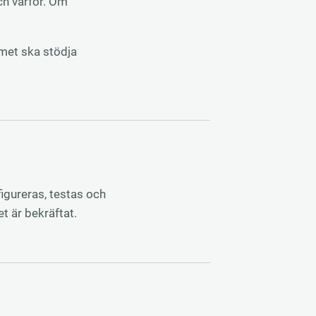
ch varför. Om
temet ska stödja
igureras, testas och
t är bekräftat.