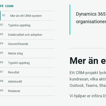
PÅ SIDAN
Dynamics 365 b
01
Mer än ett CRM-system
organisationen
02
Typiska uppdrag
03
Datakvalitet och adoption
04
Genomförande
05
Nästa steg
Mer än 
06
Typiskt uppdrag
07
Ett CRM-projekt lyck
Resultat
kundresan, vilka akt
08
Arbetssätt
Outlook, Teams, Sha
09
Relaterat
Vi hjälper er införa